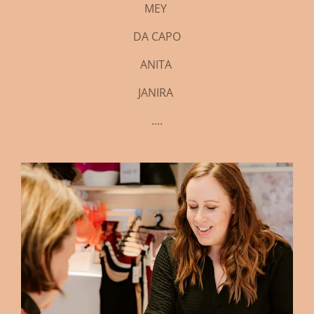
MEY
DA CAPO
ANITA
JANIRA
....